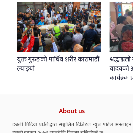
युक्त गुरुङको पार्थिव शरीर काठमाडौं
श्रद्धाञ्ज
ल्याइयो
यादवको अ
कार्यक्रम 
About us
डबली मिडिया प्रा.लि.द्वारा सञ्चालित डिजिटल न्युज पोर्टल अनलाइन
डबली डटकम २०७१ सालदेखि निरन्तर चलिरहेको छ।