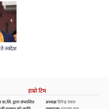
ते स्वदेश
हाम्रो टिम
प्रा.लि. द्वारा संचालित
अध्यक्षः
दिपेन्द्र रावल
ली डटकम को लागि
सम्पादकः
धनन्‍जय बुढा