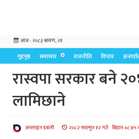
आज :
२०८३ श्रावण, २१
गृहपृष्ठ
समाचार
राजनीति
विचार
अन्तर्वार्
रास्वपा सरकार बने २०
लामिछाने
अनलाइन डबली
२०८२ फाल्गुन १२ गते बिहान ०८:४५ 