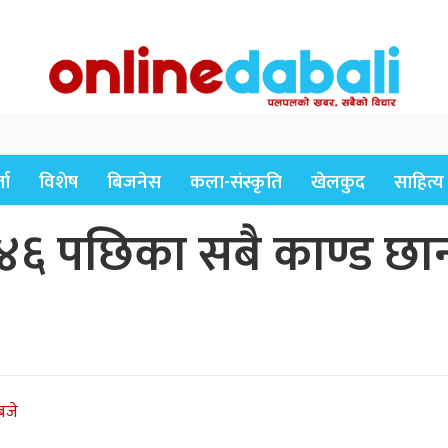
ता
विशेष
बिजनेस
कला-संस्कृति
खेलकुद
साहित्य
४६ पछिका सबै काण्ड छान
बजे