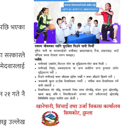
सालपछि भएका
पा सरकारले
्मेदवारलाई
न २१ गते नै
ङ्ग उल्लेख