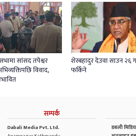
ली सभामा सांसद तपेश्वर
शेरबहादुर देउवा साउन २६ ग
भिव्यक्तिपछि विवाद,
फर्किने
प्रभावित
सम्पर्क
Dabali Media Pvt. Ltd.
डबली मिडिया 
Anamnagar Kathmandu
अनलाइन डब