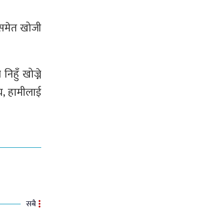
िसमेत खोजी
िहुँ खोज्ने
्य, हामीलाई
सबै