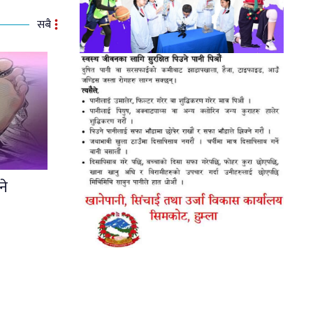
सबै
ने