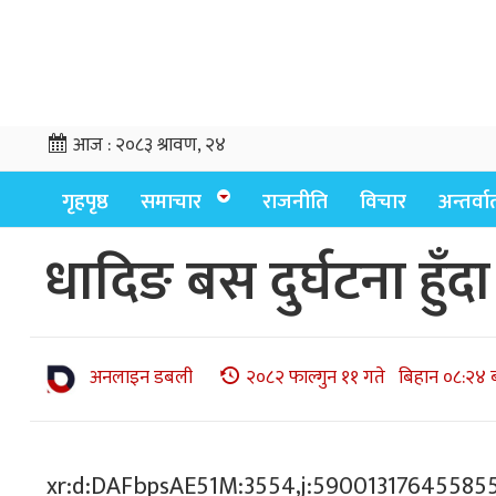
आज :
२०८३ श्रावण, २४
गृहपृष्ठ
समाचार
राजनीति
विचार
अन्तर्वार्
धादिङ बस दुर्घटना हुँदा
अनलाइन डबली
२०८२ फाल्गुन ११ गते बिहान ०८:२४ 
xr:d:DAFbpsAE51M:3554,j:59001317645585