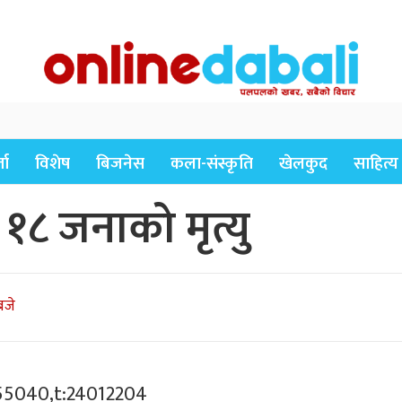
ता
विशेष
बिजनेस
कला-संस्कृति
खेलकुद
साहित्य
 १८ जनाको मृत्यु
बजे
55040,t:24012204