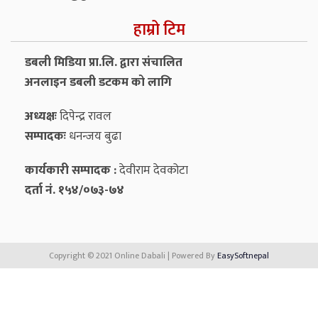
हाम्रो टिम
डबली मिडिया प्रा.लि. द्वारा संचालित
अनलाइन डबली डटकम को लागि
अध्यक्षः
दिपेन्द्र रावल
सम्पादकः
धनन्‍जय बुढा
कार्यकारी सम्पादक :
देवीराम देवकोटा
दर्ता नं. १५४/०७३-७४
Copyright © 2021 Online Dabali | Powered By
EasySoftnepal