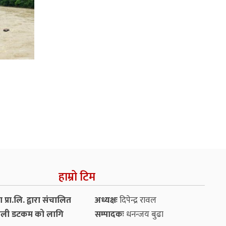
हाम्रो टिम
प्रा.लि. द्वारा संचालित
अध्यक्षः
दिपेन्द्र रावल
ली डटकम को लागि
सम्पादकः
धनन्‍जय बुढा