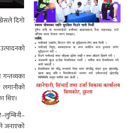
ग्रेसले दिगो
य उत्पादनको
न गन्तव्यका
मा लगानीको
का थिए।
र–लुम्बिनी–
िने जनाएको