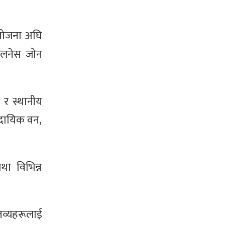
े योजना अघि
वेलनेस जोन
।
 र स्थानीय
ुदायिक वन,
तथा विभिन्न
तव्यहरूलाई