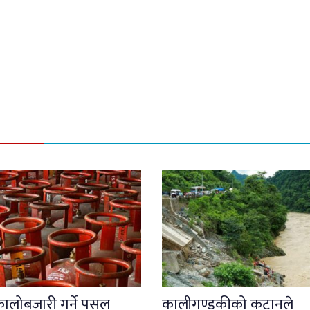
कालोबजारी गर्ने पसल
कालीगण्डकीको कटानले