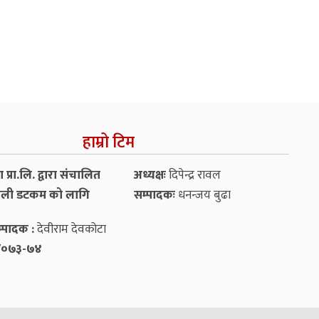
हाम्रो टिम
प्रा.लि. द्वारा संचालित
अध्यक्षः
दिपेन्द्र रावल
ली डटकम को लागि
सम्पादकः
धनन्‍जय बुढा
्पादक :
देवीराम देवकोटा
५४/०७३-७४