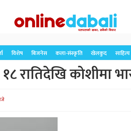
ता
विशेष
बिजनेस
कला-संस्कृति
खेलकुद
साहित्य
गुन १८ रातिदेखि कोशीमा भ
बजे