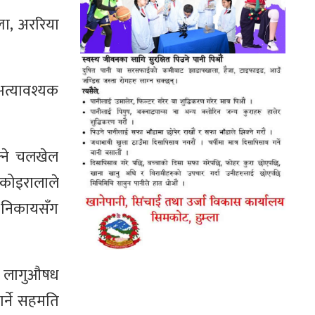
ला, अररिया
अत्यावश्यक
क्ने चलखेल
 कोइरालाले
षा निकायसँग
था लागुऔषध
र्ने सहमति