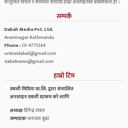
सन्तुलित विचार र समाचार सामाग्री हाम्रो अनलाइनको प्राथमिकता हो ।
सम्पर्क
Dabali Media Pvt. Ltd.
Anamnagar Kathmandu
Phone :
01-4771244
onlinedabali@gmail.com
dabalinews@gmail.com
हाम्रो टिम
डबली मिडिया प्रा.लि. द्वारा संचालित
अनलाइन डबली डटकम को लागि
अध्यक्षः
दिपेन्द्र रावल
सम्पादकः
धनन्‍जय बुढा