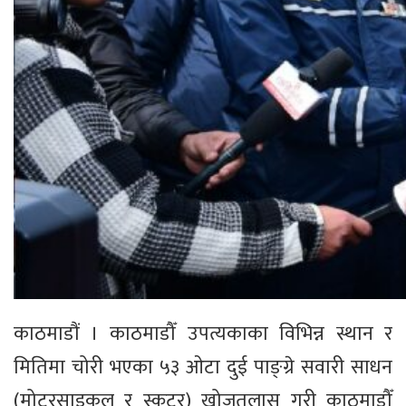
काठमाडौं । काठमाडौँ उपत्यकाका विभिन्न स्थान र
मितिमा चोरी भएका ५३ ओटा दुई पाङ्ग्रे सवारी साधन
(मोटरसाइकल र स्कुटर) खोजतलास गरी काठमाडौँ