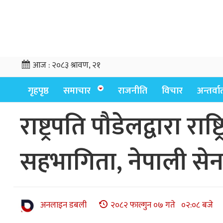
आज :
२०८३ श्रावण, २१
गृहपृष्ठ
समाचार
राजनीति
विचार
अन्तर्वार्
राष्ट्रपति पौडेलद्वारा र
सहभागिता, नेपाली सेना
अनलाइन डबली
२०८२ फाल्गुन ०७ गते ०२:०८ बजे