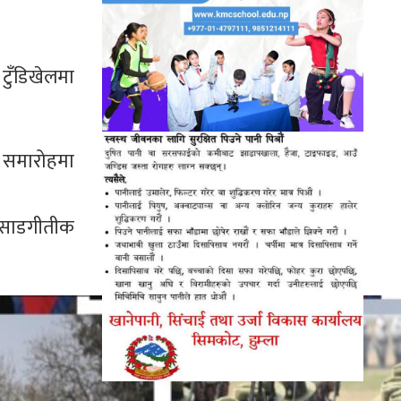
 टुँडिखेलमा
सो समारोहमा
र साडगीतीक