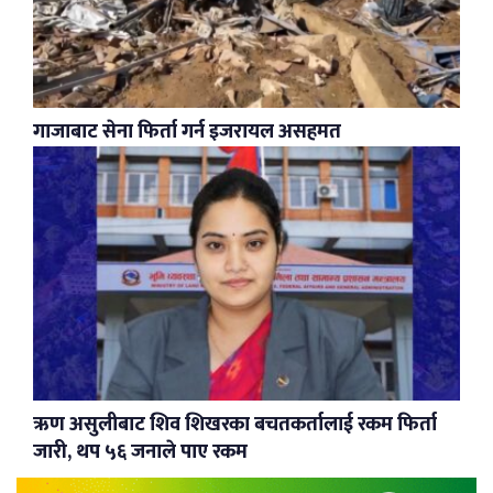
गाजाबाट सेना फिर्ता गर्न इजरायल असहमत
ऋण असुलीबाट शिव शिखरका बचतकर्तालाई रकम फिर्ता
जारी, थप ५६ जनाले पाए रकम