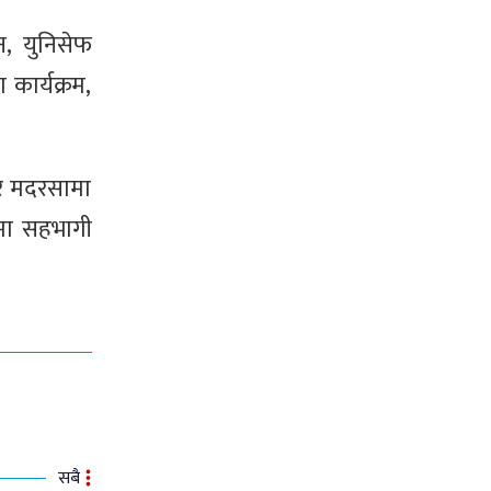
न, युनिसेफ
कार्यक्रम,
 र मदरसामा
मा सहभागी
सबै