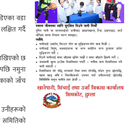
ोडिएका वडा
्षित गर्दै
 राखिएको छ
एपछि नमुना
िकाको जाँच
ल उनीहरूको
वय समितिको