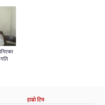
 भनिएका
रगति
हाम्रो टिम