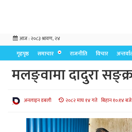
आज :
२०८३ श्रावण, २४
गृहपृष्ठ
समाचार
राजनीति
विचार
अन्तर्वार्
मलङ्वामा दादुरा सङ्क्र
अनलाइन डबली
२०८२ माघ १४ गते बिहान १०:१४ बजे