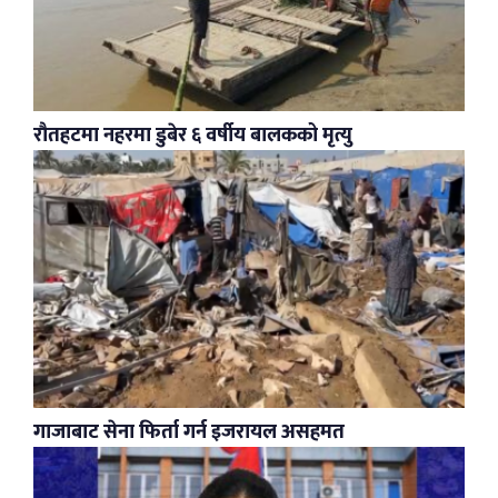
रौतहटमा नहरमा डुबेर ६ वर्षीय बालकको मृत्यु
गाजाबाट सेना फिर्ता गर्न इजरायल असहमत