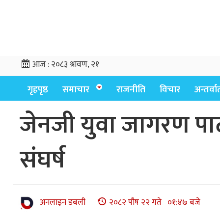
आज :
२०८३ श्रावण, २१
गृहपृष्ठ
समाचार
राजनीति
विचार
अन्तर्वार्
जेनजी युवा जागरण पार
संघर्ष
अनलाइन डबली
२०८२ पौष २२ गते ०१:४७ बजे