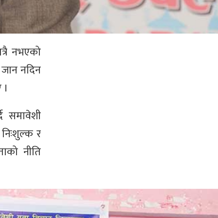
त्रै नभएको
ेर जान नदिन
ए ।
दै समावेशी
 निःशुल्क र
ीलताको नीति