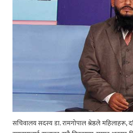
सचिवालय सदस्य डा. रामगोपाल श्रेष्ठले महिलाहरू,