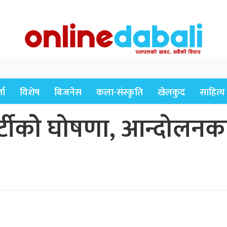
ता
विशेष
बिजनेस
कला-संस्कृति
खेलकुद
साहित्य
्टीकोे घोषणा, आन्दोलनका