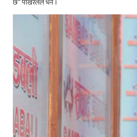
छ” पोखरेलले भने ।