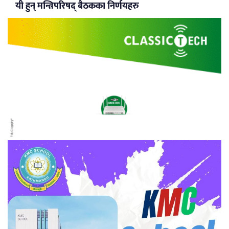
यी हुन् मन्त्रिपरिषद् बैठकका निर्णयहरु