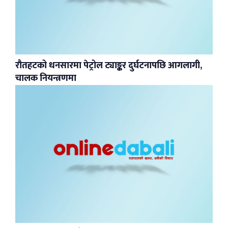
रौतहटको धनसारमा पेट्रोल ट्याङ्कर दुर्घटनापछि आगलागी,
चालक नियन्त्रणमा