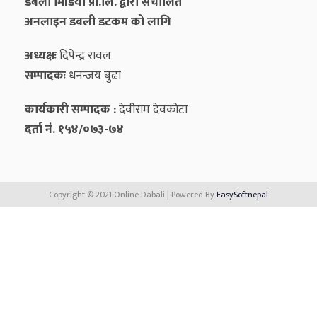
डबली मिडिया प्रा.लि. द्वारा संचालित
अनलाइन डबली डटकम को लागि
अध्यक्षः
दिपेन्द्र रावल
सम्पादकः
धनन्‍जय बुढा
कार्यकारी सम्पादक :
देवीराम देवकोटा
दर्ता नं. १५४/०७३-७४
Copyright © 2021 Online Dabali | Powered By
EasySoftnepal