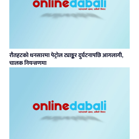
रौतहटको धनसारमा पेट्रोल ट्याङ्कर दुर्घटनापछि आगलागी,
चालक नियन्त्रणमा