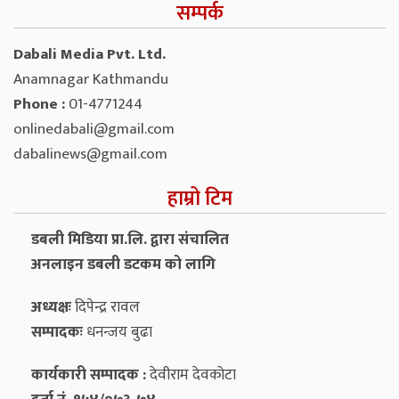
सम्पर्क
Dabali Media Pvt. Ltd.
Anamnagar Kathmandu
Phone :
01-4771244
onlinedabali@gmail.com
dabalinews@gmail.com
हाम्रो टिम
डबली मिडिया प्रा.लि. द्वारा संचालित
अनलाइन डबली डटकम को लागि
अध्यक्षः
दिपेन्द्र रावल
सम्पादकः
धनन्‍जय बुढा
कार्यकारी सम्पादक :
देवीराम देवकोटा