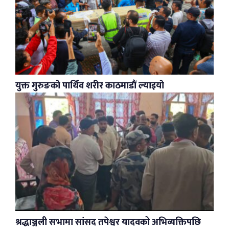
युक्त गुरुङको पार्थिव शरीर काठमाडौं ल्याइयो
श्रद्धाञ्जली सभामा सांसद तपेश्वर यादवको अभिव्यक्तिपछि