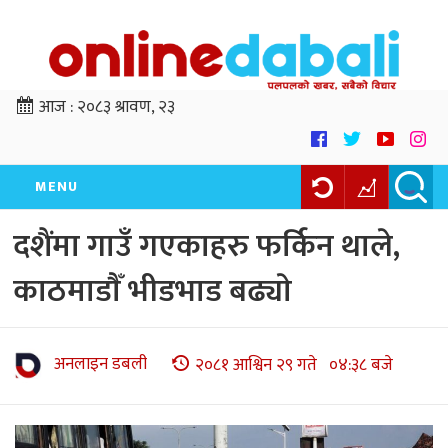
आज :
२०८३ श्रावण, २३
MENU
दशैंमा गाउँ गएकाहरु फर्किन थाले,
काठमाडाैँ भीडभाड बढ्याे
अनलाइन डबली
२०८१ आश्विन २९ गते ०४:३८ बजे