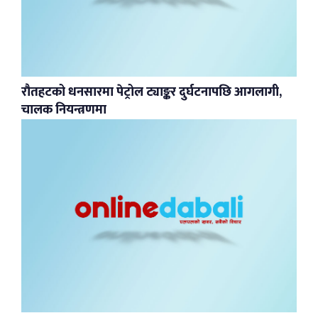
रौतहटको धनसारमा पेट्रोल ट्याङ्कर दुर्घटनापछि आगलागी,
चालक नियन्त्रणमा