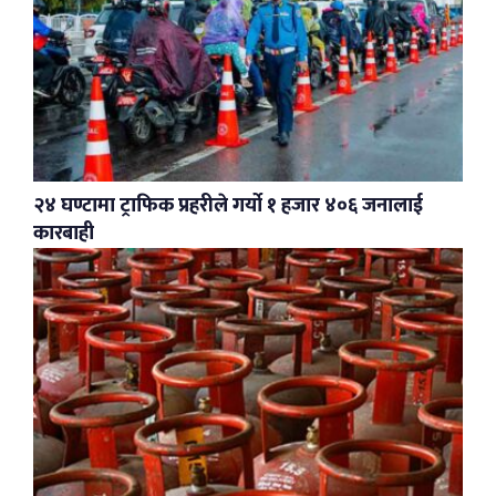
२४ घण्टामा ट्राफिक प्रहरीले गर्यो १ हजार ४०६ जनालाई
कारबाही