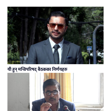
यी हुन् मन्त्रिपरिषद् बैठकका निर्णयहरु