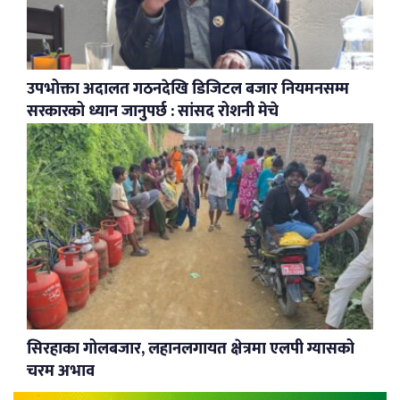
उपभोक्ता अदालत गठनदेखि डिजिटल बजार नियमनसम्म
सरकारको ध्यान जानुपर्छ : सांसद रोशनी मेचे
सिरहाका गोलबजार, लहानलगायत क्षेत्रमा एलपी ग्यासको
चरम अभाव