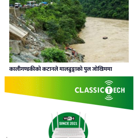
कालीगण्डकीको कटानले मालढुङ्गाको पुल जोखिममा