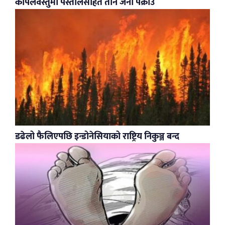
कपिलवस्तुमा पेस्तोलसहित तीन जना पक्राउ
डढेलो फैलिएपछि इन्डोनेसियाको राष्ट्रिय निकुञ्ज बन्द