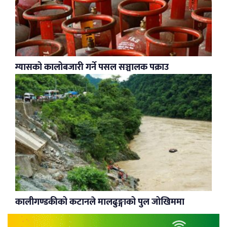
ग्यासको कालोबजारी गर्ने पसल सञ्चालक पक्राउ
कालीगण्डकीको कटानले मालढुङ्गाको पुल जोखिममा