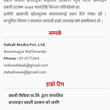
डबली मिडिया प्रा.लि.द्वारा सञ्चालित डिजिटल न्युज पोर्टल अनलाइन
डबली डटकम २०७१ सालदेखि निरन्तर चलिरहेको छ।
हामीले खासगरी खोजमूलक समाचारलाई स्थान दिने गरेका छौं ।
सन्तुलित विचार र समाचार सामाग्री हाम्रो अनलाइनको प्राथमिकता हो ।
सम्पर्क
Dabali Media Pvt. Ltd.
Anamnagar Kathmandu
Phone :
01-4771244
onlinedabali@gmail.com
dabalinews@gmail.com
हाम्रो टिम
डबली मिडिया प्रा.लि. द्वारा संचालित
अनलाइन डबली डटकम को लागि