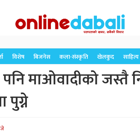
ता
विशेष
बिजनेस
कला-संस्कृति
खेलकुद
साहित्य
ि माओवादीको जस्तै निर्
 पुग्ने
जे