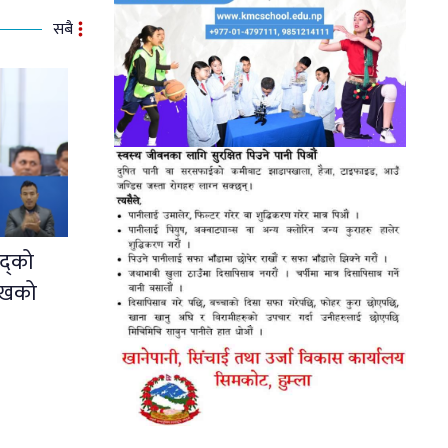
सबै
द्को
ुखको