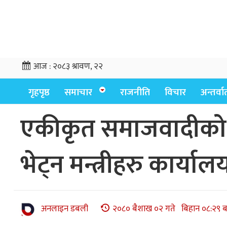
आज :
२०८३ श्रावण, २२
गृहपृष्ठ
समाचार
राजनीति
विचार
अन्तर्वार्
एकीकृत समाजवादीको पन
भेट्न मन्त्रीहरु कार्यालया
अनलाइन डबली
२०८० बैशाख ०२ गते बिहान ०८:२९ ब