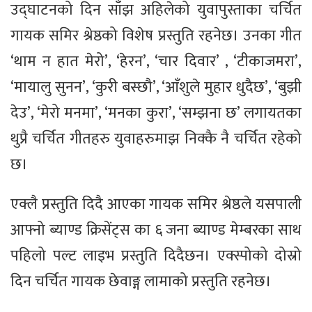
उद्घाटनको दिन साँझ अहिलेको युवापुस्ताका चर्चित
गायक समिर श्रेष्ठको विशेष प्रस्तुति रहनेछ। उनका गीत
‘थाम न हात मेरो’, ‘हेरन’, ‘चार दिवार’ , ‘टीकाजमरा’,
‘मायालु सुनन’, ‘कुरी बस्छौ’, ‘आँशुले मुहार धुदैछ’, ‘बुझी
देउ’, ‘मेरो मनमा’, ‘मनका कुरा’, ‘सम्झना छ’ लगायतका
थुप्रै चर्चित गीतहरु युवाहरुमाझ निक्कै नै चर्चित रहेको
छ।
एक्लै प्रस्तुति दिदै आएका गायक समिर श्रेष्ठले यसपाली
आफ्नो ब्याण्ड क्रिसेंट्स का ६ जना ब्याण्ड मेम्बरका साथ
पहिलो पल्ट लाइभ प्रस्तुति दिदैछन। एक्स्पोको दोस्रो
दिन चर्चित गायक छेवाङ्ग लामाको प्रस्तुति रहनेछ।