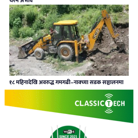
चरम अभाव
१८ महिनादेखि अवरुद्ध गमगढी–नाक्च्या सडक सञ्चालनमा