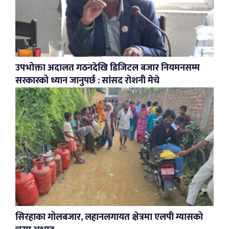
उपभोक्ता अदालत गठनदेखि डिजिटल बजार नियमनसम्म
सरकारको ध्यान जानुपर्छ : सांसद रोशनी मेचे
सिरहाका गोलबजार, लहानलगायत क्षेत्रमा एलपी ग्यासको