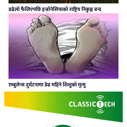
डढेलो फैलिएपछि इन्डोनेसियाको राष्ट्रिय निकुञ्ज बन्द
एम्बुलेन्स दुर्घटनामा डेढ महिने शिशुको मृत्यु