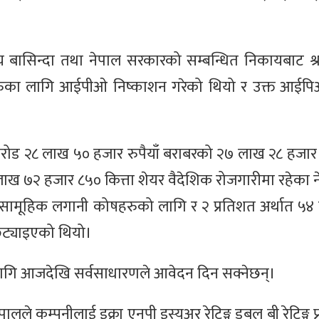
िय बासिन्दा तथा नेपाल सरकारको सम्बन्धित निकायबाट श्र
ीहरुका लागि आईपीओ निष्काशन गरेको थियो र उक्त आईपि
 करोड २८ लाख ५० हजार रुपैयाँ बराबरको २७ लाख २८ हजार 
 लाख ७२ हजार ८५० कित्ता शेयर वैदेशिक रोजगारीमा रहेका न
र सामूहिक लगानी कोषहरुको लागि र २ प्रतिशत अर्थात ५
छुट्याइएको थियो।
लागि आजदेखि सर्वसाधारणले आवेदन दिन सक्नेछन्।
ले कम्पनीलाई इक्रा एनपी इस्यूअर रेटिङ्ग डबल बी रेटिङ्ग प