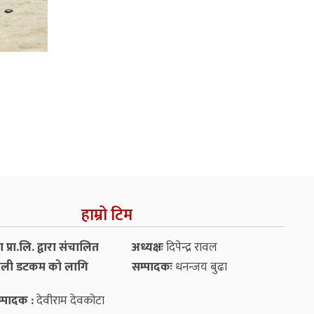
हाम्रो टिम
प्रा.लि. द्वारा संचालित
अध्यक्षः
दिपेन्द्र रावल
ली डटकम को लागि
सम्पादकः
धनन्‍जय बुढा
्पादक :
देवीराम देवकोटा