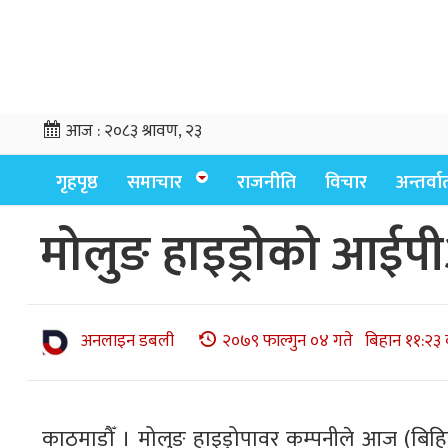
आज :
२०८३ श्रावण, २३
गृहपृष्ठ
समाचार
राजनीति
विचार
अन्तर्वार्
मोलुङ हाइड्रोको आईप
अनलाइन डबली
२०७९ फाल्गुन ०४ गते बिहान ११:२३ 
काठमाडौँ । मोलुङ हाइड्रोपावर कम्पनीले आज (बि