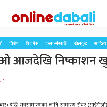
ता
विशेष
बिजनेस
कला-संस्कृति
खेलकुद
साहित्य
ीओ आजदेखि निष्काशन खु
बजे
हिबार) देखि सर्वसाधारणका लागि साधारण सेयर (आईपीओ