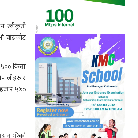
म स्वीकृती
ओ बाँडफाँट
५०० कित्ता
ेपालीहरु र
४ हजार ५७०
्रदान गरेको