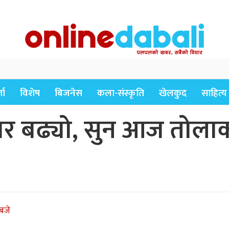
ता
विशेष
बिजनेस
कला-संस्कृति
खेलकुद
साहित्य
तार बढ्यो, सुन आज तोल
बजे