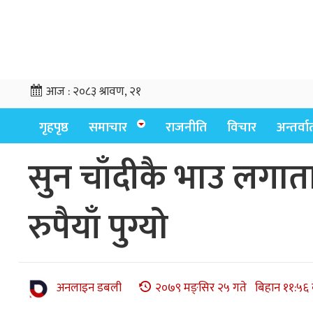
आज :
२०८३ श्रावण, २१
गृहपृष्ठ
समाचार
राजनीति
विचार
अन्तर्वार्
सुन चाँदीकै भाउ लगा
रुपैयाँ पुग्यो
अनलाइन डबली
२०७९ मङ्सिर २५ गते बिहान ११:५६ 