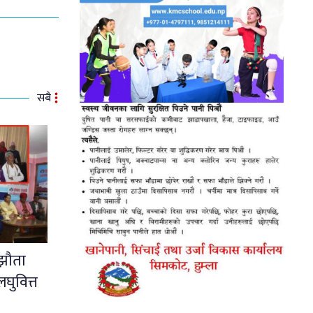
सबै
्झौता
घुवित्त