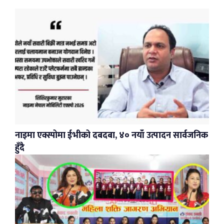
नाइमा एक्स्पोमा ईभीको दबदबा, ४० नयाँ उत्पादन सार्वजनिक
हुँदै