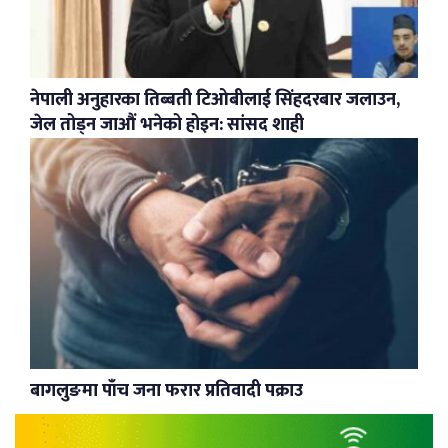
नेपाली अनुहारका तिब्बती टिओबीलाई सिंहदरबार जलाउन,
जेल तोड्न जाऔं भनेको होइन: सांसद शाही
बागलुङमा पाँच जना फरार प्रतिवादी पक्राउ