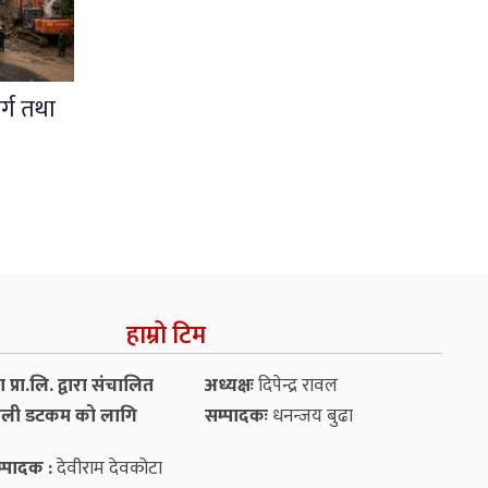
र्ग तथा
हाम्रो टिम
प्रा.लि. द्वारा संचालित
अध्यक्षः
दिपेन्द्र रावल
ली डटकम को लागि
सम्पादकः
धनन्‍जय बुढा
्पादक :
देवीराम देवकोटा