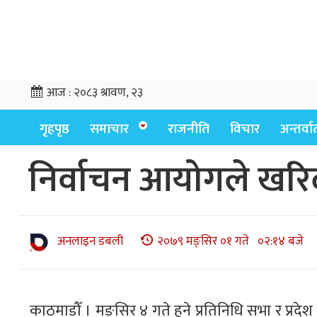
आज :
२०८३ श्रावण, २३
गृहपृष्ठ
समाचार
राजनीति
विचार
अन्तर्वार्
निर्वाचन आयोगले खरिद ग
अनलाइन डबली
२०७९ मङ्सिर ०१ गते ०२:१४ बजे
काठमाडौँ । मङ्सिर ४ गते हुने प्रतिनिधि सभा र प्रद