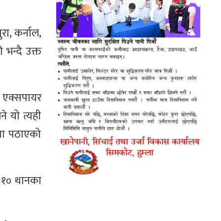
रा, कर्नाल,
भन्दै उक्त
् एक्सपायर
 यो त्यही
ूमा पठाएको
ा १० थानका