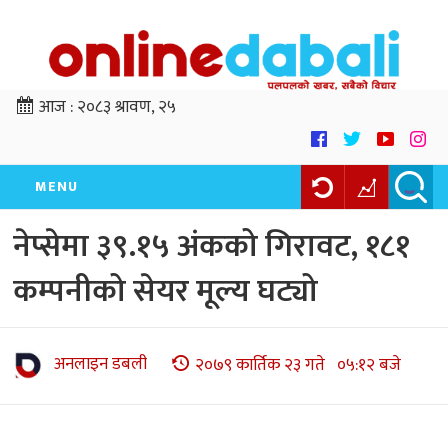
आज :
२०८३ श्रावण, २५
MENU
नेप्सेमा ३९.१५ अंकको गिरावट, १८१
कम्पनीको सेयर मूल्य घट्यो
अनलाइन डबली
२०७९ कार्तिक २३ गते ०५:१२ बजे