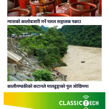
ग्यासको कालोबजारी गर्ने पसल सञ्चालक पक्राउ
कालीगण्डकीको कटानले मालढुङ्गाको पुल जोखिममा