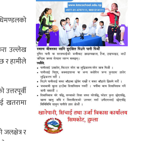
िधिमण्डलको
कुरा उल्लेख
 छ र हामीले
त्तरपूर्वी
ालाई खतरामा
जलक्षेत्र र