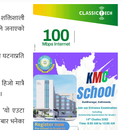
 शक्तिशाली
ानले जनाएको
ो घटनाप्रति
िजो मात्रै
 ।
। ‘यो एउटा
िहीबार भनेका