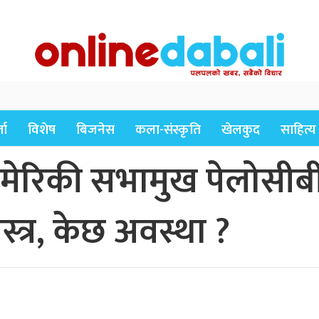
ता
विशेष
बिजनेस
कला-संस्कृति
खेलकुद
साहित्य
र अमेरिकी सभामुख पेलोसीब
ास्त्र, केछ अवस्था ?