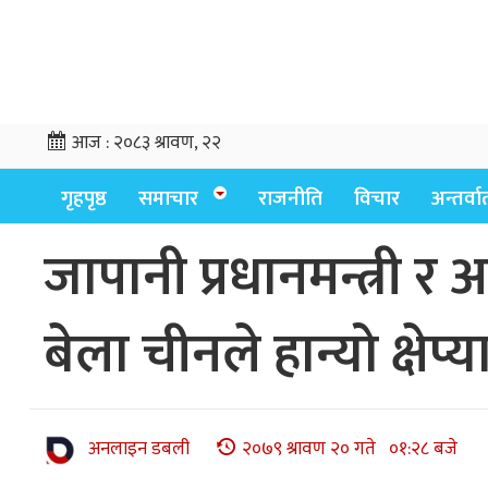
आज :
२०८३ श्रावण, २२
गृहपृष्ठ
समाचार
राजनीति
विचार
अन्तर्वार्
जापानी प्रधानमन्त्री 
बेला चीनले हान्यो क्षेप्य
अनलाइन डबली
२०७९ श्रावण २० गते ०१:२८ बजे