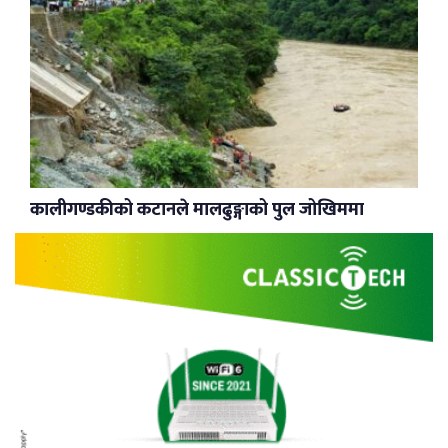
कालीगण्डकीको कटानले मालढुङ्गाको पुल जोखिममा