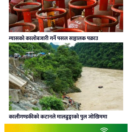
ग्यासको कालोबजारी गर्ने पसल सञ्चालक पक्राउ
कालीगण्डकीको कटानले मालढुङ्गाको पुल जोखिममा