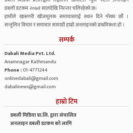
डबली मिडिया प्रा.लि.द्वारा सञ्चालित डिजिटल न्युज पोर्टल अनलाइन
डबली डटकम २०७१ सालदेखि निरन्तर चलिरहेको छ।
हामीले खासगरी खोजमूलक समाचारलाई स्थान दिने गरेका छौं ।
सन्तुलित विचार र समाचार सामाग्री हाम्रो अनलाइनको प्राथमिकता हो ।
सम्पर्क
Dabali Media Pvt. Ltd.
Anamnagar Kathmandu
Phone :
01-4771244
onlinedabali@gmail.com
dabalinews@gmail.com
हाम्रो टिम
डबली मिडिया प्रा.लि. द्वारा संचालित
अनलाइन डबली डटकम को लागि