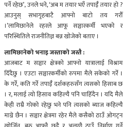
पर्ने रहेछ’, उनले भने, ‘अब म तयार भएँ तपाईँ तयार हो ?
आउनुस् सभागृहबाटै आफ्नो बाटो तय गरौँ
।’लामिछानेले रहरले आफू सञ्चारकर्मी भएको र
परिस्थितिले राजनीतिज्ञ बन्न खोजेको बताए ।
लामिछानेको भनाइ जस्ताको जस्तै :
आजबाट म सञ्चार क्षेत्रको आफ्नो यात्रालाई विश्राम
दिँदैछु । एउटा सञ्चारकर्मीको रुपमा मैले सकेको गरेँ ।
के गरेँ, कति गरेँ तपाईँ दर्शकहरुसँग त्यसको हिसाब छ
। र, मलाई त्यो हिसाव कहिल्यै पनि चाहिँदैन । यदि मैले
केही राम्रै गरेको रहेछु भने पनि त्यसको ब्याज कहिल्यै
माग्ने छैन । सञ्चार क्षेत्रमा रहेर मैले कसैको ठाउँ ओगट्न
खोजिँन, बरु आफ्नै छुट्टै र अलग्गै ठाउँ निर्माण गर्ने