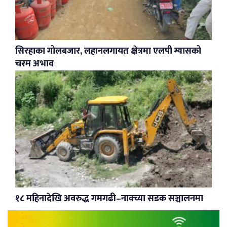
सिरहाका गोलबजार, लहानलगायत क्षेत्रमा एलपी ग्यासको
चरम अभाव
१८ महिनादेखि अवरुद्ध गमगढी–नाक्च्या सडक सञ्चालनमा