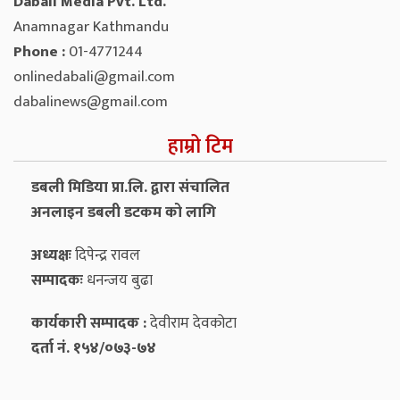
Dabali Media Pvt. Ltd.
Anamnagar Kathmandu
Phone :
01-4771244
onlinedabali@gmail.com
dabalinews@gmail.com
हाम्रो टिम
डबली मिडिया प्रा.लि. द्वारा संचालित
अनलाइन डबली डटकम को लागि
अध्यक्षः
दिपेन्द्र रावल
सम्पादकः
धनन्‍जय बुढा
कार्यकारी सम्पादक :
देवीराम देवकोटा
दर्ता नं. १५४/०७३-७४