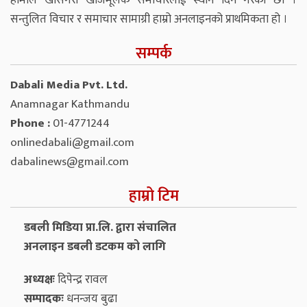
हामीले खासगरी खोजमूलक समाचारलाई स्थान दिने गरेका छौं ।
सन्तुलित विचार र समाचार सामाग्री हाम्रो अनलाइनको प्राथमिकता हो ।
सम्पर्क
Dabali Media Pvt. Ltd.
Anamnagar Kathmandu
Phone :
01-4771244
onlinedabali@gmail.com
dabalinews@gmail.com
हाम्रो टिम
डबली मिडिया प्रा.लि. द्वारा संचालित
अनलाइन डबली डटकम को लागि
अध्यक्षः
दिपेन्द्र रावल
सम्पादकः
धनन्‍जय बुढा