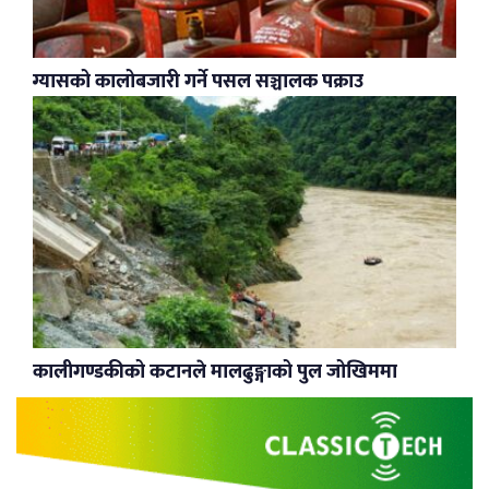
ग्यासको कालोबजारी गर्ने पसल सञ्चालक पक्राउ
कालीगण्डकीको कटानले मालढुङ्गाको पुल जोखिममा