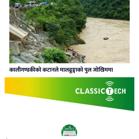
कालीगण्डकीको कटानले मालढुङ्गाको पुल जोखिममा