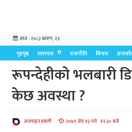
आज :
२०८३ श्रावण, २३
गृहपृष्ठ
समाचार
राजनीति
विचार
अन्तर्वार्
रूपन्देहीको भलबारी ड
केछ अवस्था ?
अनलाइन डबली
२०७९ जेठ १३ गते १२:३० बजे