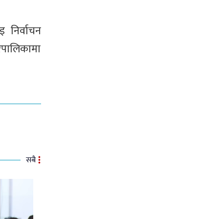
इ निर्वाचन
रपालिकामा
सबै