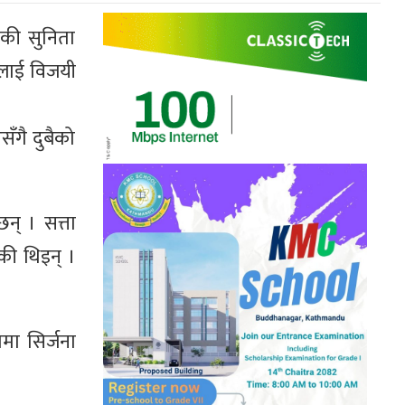
ेकी सुनिता
ालाई विजयी
ँगै दुबैको
् । सत्ता
की थिइन् ।
मा सिर्जना