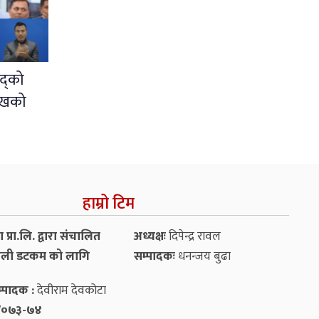
द्को
ुखको
हाम्रो टिम
प्रा.लि. द्वारा संचालित
अध्यक्षः
दिपेन्द्र रावल
ली डटकम को लागि
सम्पादकः
धनन्‍जय बुढा
्पादक :
देवीराम देवकोटा
५४/०७३-७४