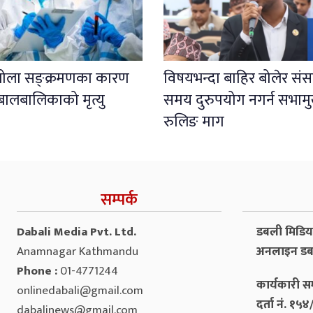
इबोला सङ्क्रमणका कारण
विषयभन्दा बाहिर बोलेर संस
बालबालिकाको मृत्यु
समय दुरुपयोग नगर्न सभाम
रुलिङ माग
सम्पर्क
Dabali Media Pvt. Ltd.
डबली मिडिया 
Anamnagar Kathmandu
अनलाइन डब
Phone :
01-4771244
कार्यकारी सम
onlinedabali@gmail.com
दर्ता नं. १
dabalinews@gmail.com