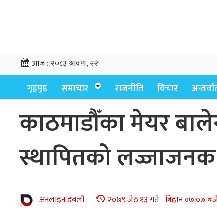
आज :
२०८३ श्रावण, २२
गृहपृष्ठ
समाचार
राजनीति
विचार
अन्तर्वार्
काठमाडौँका मेयर बाले
स्थापितको लज्जाजनक
अनलाइन डबली
२०७९ जेठ १३ गते बिहान ०७:०७ बज