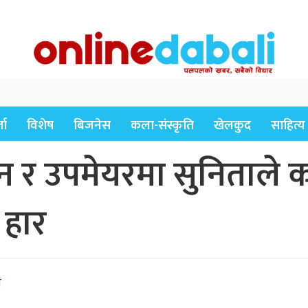
ता
विशेष
बिजनेस
कला-संस्कृति
खेलकुद
साहित्य
न र उपमेयरमा सुनिताले 
 हार
े