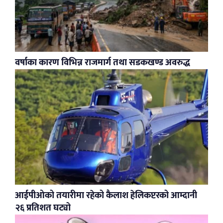
वर्षाका कारण विभिन्न राजमार्ग तथा सडकखण्ड अवरुद्ध
आईपीओको तयारीमा रहेको कैलाश हेलिकप्टरको आम्दानी
२६ प्रतिशत घट्यो