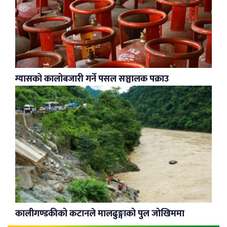
ग्यासको कालोबजारी गर्ने पसल सञ्चालक पक्राउ
कालीगण्डकीको कटानले मालढुङ्गाको पुल जोखिममा