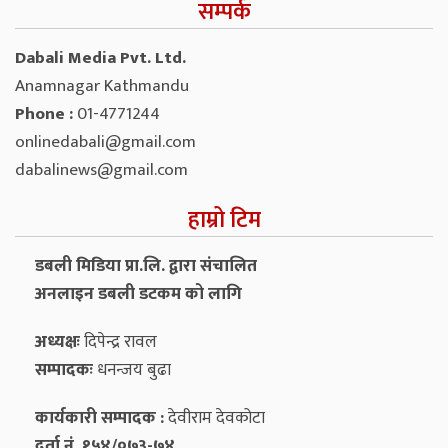
सम्पर्क
Dabali Media Pvt. Ltd.
Anamnagar Kathmandu
Phone :
01-4771244
onlinedabali@gmail.com
dabalinews@gmail.com
हाम्रो टिम
डबली मिडिया प्रा.लि. द्वारा संचालित
अनलाइन डबली डटकम को लागि
अध्यक्षः
दिपेन्द्र रावल
सम्पादकः
धनन्‍जय बुढा
कार्यकारी सम्पादक :
देवीराम देवकोटा
दर्ता नं. १५४/०७३-७४