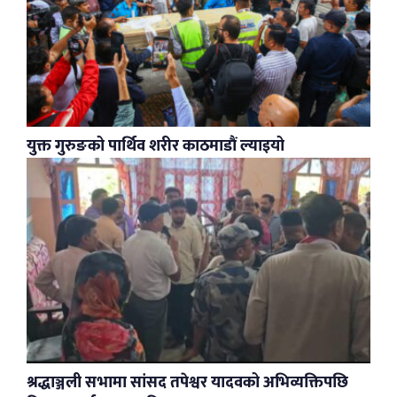
युक्त गुरुङको पार्थिव शरीर काठमाडौं ल्याइयो
श्रद्धाञ्जली सभामा सांसद तपेश्वर यादवको अभिव्यक्तिपछि