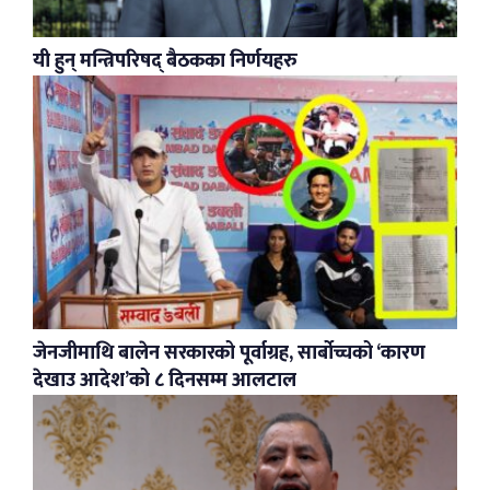
यी हुन् मन्त्रिपरिषद् बैठकका निर्णयहरु
जेनजीमाथि बालेन सरकारको पूर्वाग्रह, सार्बोच्चको ‘कारण
देखाउ आदेश’को ८ दिनसम्म आलटाल