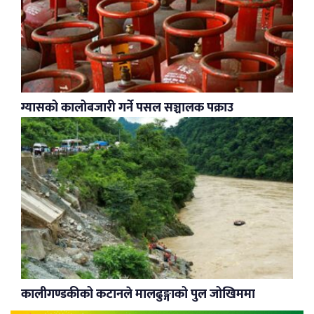
ग्यासको कालोबजारी गर्ने पसल सञ्चालक पक्राउ
कालीगण्डकीको कटानले मालढुङ्गाको पुल जोखिममा