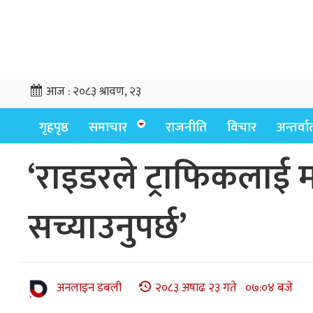
आज :
२०८३ श्रावण, २३
गृहपृष्ठ
समाचार
राजनीति
विचार
अन्तर्वार्
‘राइडरले ट्राफिकलाई म
सच्याउनुपर्छ’
अनलाइन डबली
२०८३ अषाढ २३ गते ०७:०४ बजे