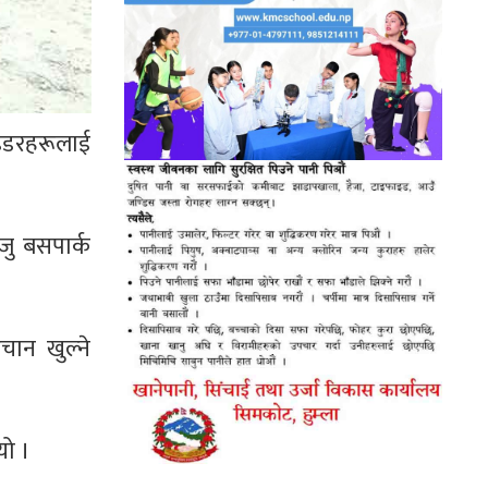
राइडरहरूलाई
जु बसपार्क
चान खुल्ने
यो ।