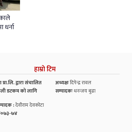
काले
ा धर्ना
हाम्रो टिम
प्रा.लि. द्वारा संचालित
अध्यक्षः
दिपेन्द्र रावल
ली डटकम को लागि
सम्पादकः
धनन्‍जय बुढा
्पादक :
देवीराम देवकोटा
५४/०७३-७४