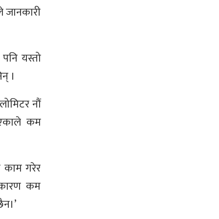
ले जानकारी
े पनि यस्तो
न् ।
लोमिटर नौं
 भएकाले कम
ान काम गरेर
का कारण कम
ैन।’