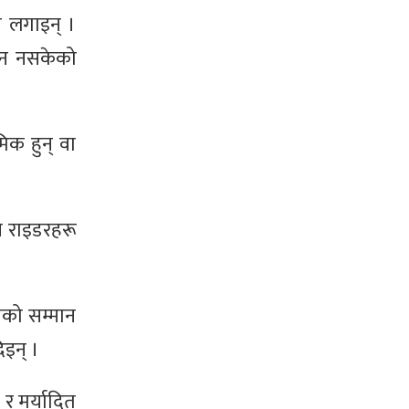
प लगाइन् ।
दिन नसकेको
िक हुन् वा
न राइडरहरू
मको सम्मान
िइन् ।
 र मर्यादित