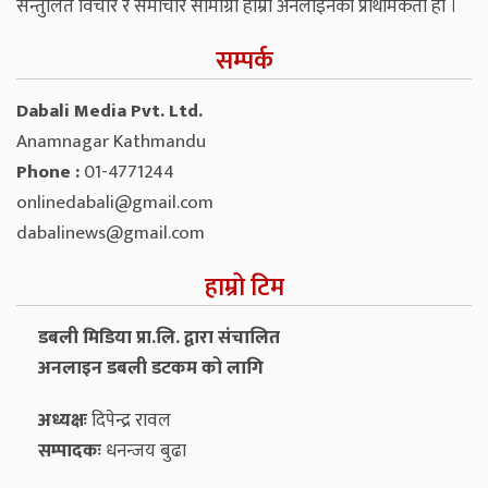
सन्तुलित विचार र समाचार सामाग्री हाम्रो अनलाइनको प्राथमिकता हो ।
सम्पर्क
Dabali Media Pvt. Ltd.
Anamnagar Kathmandu
Phone :
01-4771244
onlinedabali@gmail.com
dabalinews@gmail.com
हाम्रो टिम
डबली मिडिया प्रा.लि. द्वारा संचालित
अनलाइन डबली डटकम को लागि
अध्यक्षः
दिपेन्द्र रावल
सम्पादकः
धनन्‍जय बुढा