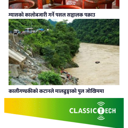
ग्यासको कालोबजारी गर्ने पसल सञ्चालक पक्राउ
कालीगण्डकीको कटानले मालढुङ्गाको पुल जोखिममा